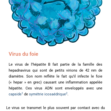
N-S
des cartes noires
T-Z
Virus du foie
Le virus de l’hépatite B fait partie de la famille des
hepadnavirus qui sont de petits virions de 42 nm de
diamètre. Son nom reflète le fait qu’il infecte le foie
(« hepar » en grec) causant une inflammation appelée
hépatite. Ces virus ADN sont enveloppés avec une
1
2
capside
de
symétrie icosaédrique
.
Le virus se transmet le plus souvent par contact avec du