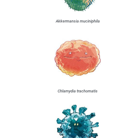
N-S
des cartes n
T-Z
Akkermansia muciniphila
Chlamydia trachomatis