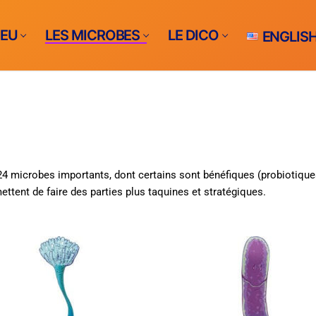
JEU
LES MICROBES
LE DICO
ENGLIS
jeu?
BES
24 microbes importants, dont certains sont bénéfiques (probiotiques
s
ttent de faire des parties plus taquines et stratégiques.
es
TE LE JEU
 fécales