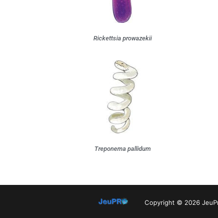
Rickettsia prowazekii
Treponema pallidum
Copyright © 2026 JeuPr