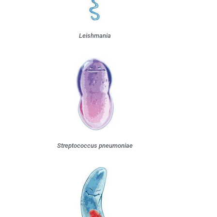
Leishmania
Streptococcus pneumoniae