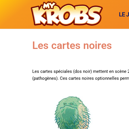
LE 
Les cartes noires
LE JEU
Pourquoi le 
LES MICRO
Les cartes spéciales (dos noir) mettent en scène 
Les créateur
(pathogènes). Ces cartes noires optionnelles perme
des aliments
LE DICO
Les règles
des animaux
A-C
ENGLISH
des blessur
D-H
J’ACHÈ
des matières
I-M
des aérosols