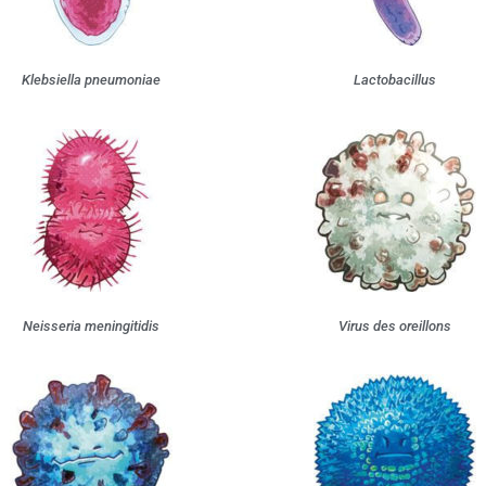
Klebsiella pneumoniae
Lactobacillus
Neisseria meningitidis
Virus des oreillons