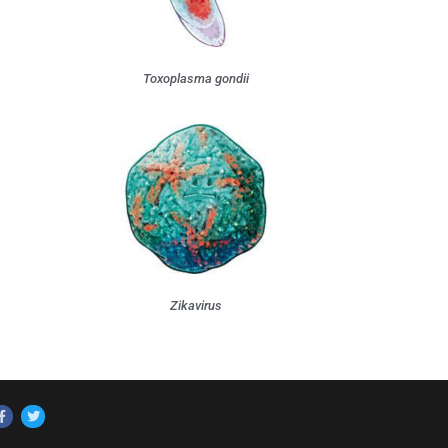
Toxoplasma gondii
Zikavirus