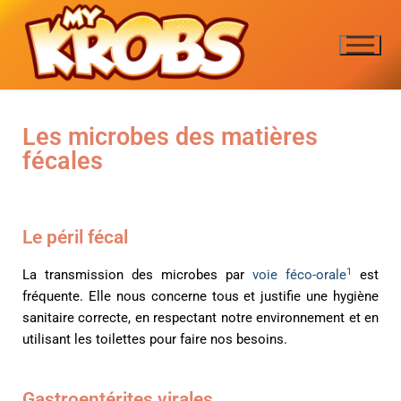
Les microbes des matières
fécales
LE JEU
Pourquoi le jeu?
LES MICROBES
Le péril fécal
Les créateurs
des aliments
LE DICO
1
La transmission des microbes par
voie féco-orale
est
Les règles
des animaux
A-C
ENGLISH
fréquente. Elle nous concerne tous et justifie une hygiène
sanitaire correcte, en respectant notre environnement et en
des blessures
D-H
utilisant les toilettes pour faire nos besoins.
J’ACHÈTE LE JEU
des matières fécales
I-M
Gastroentérites virales
des aérosols